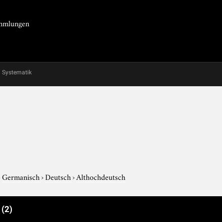
Sammlungen
Systematik
›
Germanisch
›
Deutsch
›
Althochdeutsch
e
(2)