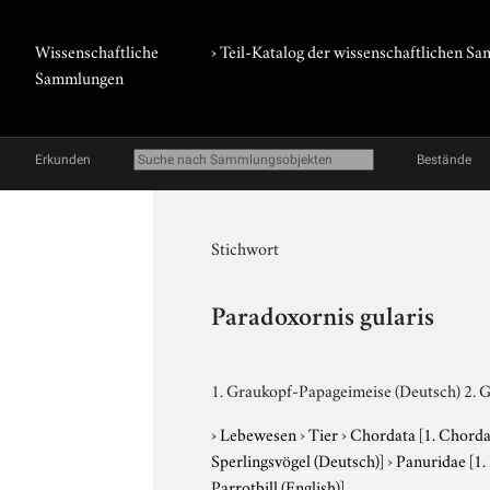
Wissenschaftliche
› Teil-Katalog der wissenschaftlichen 
Sammlungen
Erkunden
Bestände
Stichwort
Paradoxornis gularis
1. Graukopf-Papageimeise (Deutsch) 2. G
›
Lebewesen
›
Tier
›
Chordata
[1. Chorda
Sperlingsvögel (Deutsch)]
›
Panuridae
[1
Parrotbill (English)]