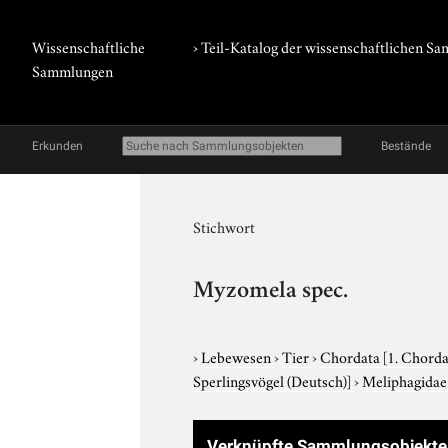
Wissenschaftliche
› Teil-Katalog der wissenschaftlichen 
Sammlungen
Erkunden
Bestände
Stichwort
Myzomela spec.
›
Lebewesen
›
Tier
›
Chordata
[1. Chorda
Sperlingsvögel (Deutsch)]
›
Meliphagida
Verknüpfte Sammlungsobjekte