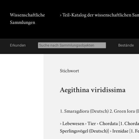
Wissenschaftliche
› Teil-Katalog der wissenschaftlichen 
Sammlungen
Erkunden
Bestände
Stichwort
Aegithina viridissima
1. Smaragdiora (Deutsch) 2. Green Iora (
›
Lebewesen
›
Tier
›
Chordata
[1. Chorda
Sperlingsvögel (Deutsch)]
›
Irenidae
[1. 