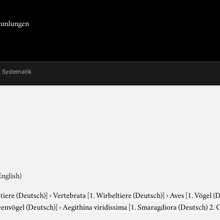
Sammlungen
Systematik
English)
tiere (Deutsch)]
›
Vertebrata
[1. Wirbeltiere (Deutsch)]
›
Aves
[1. Vögel (
Feenvögel (Deutsch)]
›
Aegithina viridissima
[1. Smaragdiora (Deutsch) 2. G