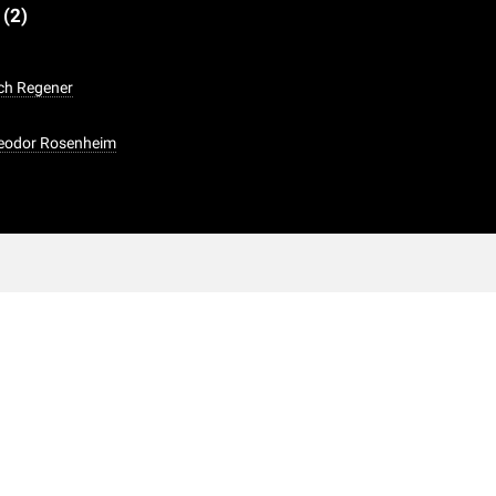
e
(2)
ich Regener
heodor Rosenheim