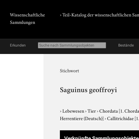
Wissenschaftliche
› Teil-Katalog der wissenschaftlichen 
Sammlungen
Erkunden
Bestände
Stichwort
Saguinus geoffroyi
›
Lebewesen
›
Tier
›
Chordata
[1. Chorda
Herrentiere (Deutsch)]
›
Callitrichidae
[1
Verknüpfte Sammlungsobjekte