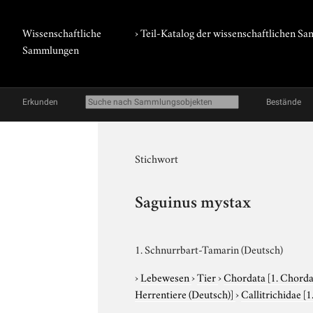
Wissenschaftliche
› Teil-Katalog der wissenschaftlichen 
Sammlungen
Erkunden
Bestände
Stichwort
Saguinus mystax
1. Schnurrbart-Tamarin (Deutsch)
›
Lebewesen
›
Tier
›
Chordata
[1. Chorda
Herrentiere (Deutsch)]
›
Callitrichidae
[1