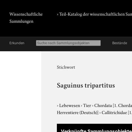
Wissenschaftliche
› Teil-Katalog der wissenschaftlichen 
Sammlungen
Erkunden
Bestände
Stichwort
Saguinus tripartitus
›
Lebewesen
›
Tier
›
Chordata
[1. Chorda
Herrentiere (Deutsch)]
›
Callitrichidae
[1
Verknüpfte Sammlungsobjekte