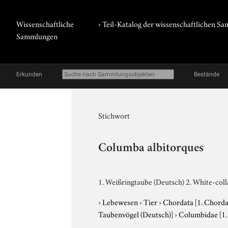
Wissenschaftliche
› Teil-Katalog der wissenschaftlichen 
Sammlungen
Erkunden
Bestände
Stichwort
Columba albitorques
1. Weißringtaube (Deutsch) 2. White-coll
›
Lebewesen
›
Tier
›
Chordata
[1. Chorda
Taubenvögel (Deutsch)]
›
Columbidae
[1