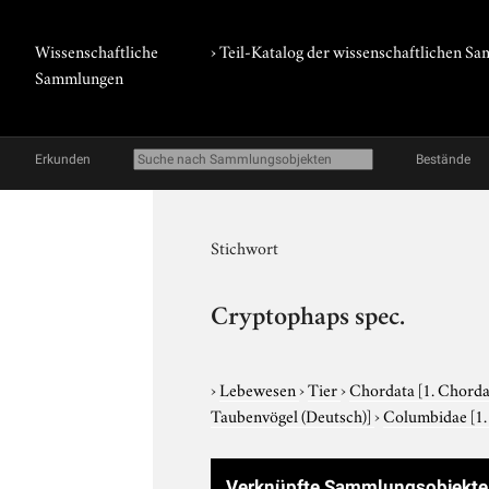
Wissenschaftliche
› Teil-Katalog der wissenschaftlichen 
Sammlungen
Erkunden
Bestände
Stichwort
Cryptophaps spec.
›
Lebewesen
›
Tier
›
Chordata
[1. Chorda
Taubenvögel (Deutsch)]
›
Columbidae
[1
Verknüpfte Sammlungsobjekte