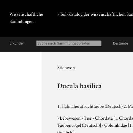
Wissenschaftliche
› Teil-Katalog der wissenschaftlichen 
Sammlungen
Erkunden
Bestände
Stichwort
Ducula basilica
1. Halmaherafruchttaube (Deutsch) 2. Mo
›
Lebewesen
›
Tier
›
Chordata
[1. Chorda
Taubenvögel (Deutsch)]
›
Columbidae
[1
(English)]