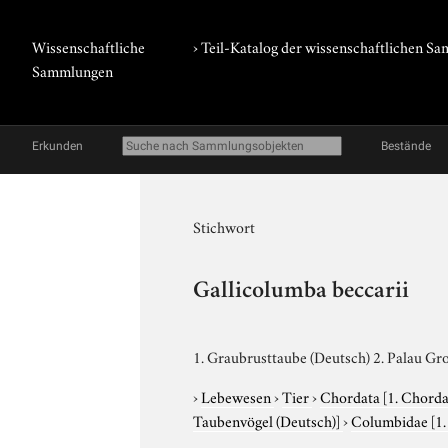
Wissenschaftliche
› Teil-Katalog der wissenschaftlichen 
Sammlungen
Erkunden
Bestände
Stichwort
Gallicolumba beccarii
1. Graubrusttaube (Deutsch) 2. Palau Gr
›
Lebewesen
›
Tier
›
Chordata
[1. Chorda
Taubenvögel (Deutsch)]
›
Columbidae
[1