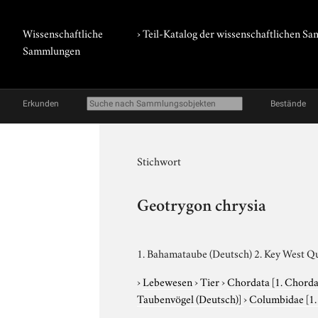
Wissenschaftliche
› Teil-Katalog der wissenschaftlichen 
Sammlungen
Erkunden
Bestände
Stichwort
Geotrygon chrysia
1. Bahamataube (Deutsch) 2. Key West Qu
›
Lebewesen
›
Tier
›
Chordata
[1. Chorda
Taubenvögel (Deutsch)]
›
Columbidae
[1