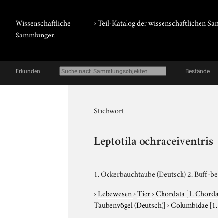
Wissenschaftliche
› Teil-Katalog der wissenschaftlichen 
Sammlungen
Erkunden
Bestände
Stichwort
Leptotila ochraceiventris
1. Ockerbauchtaube (Deutsch) 2. Buff-bel
›
Lebewesen
›
Tier
›
Chordata
[1. Chorda
Taubenvögel (Deutsch)]
›
Columbidae
[1