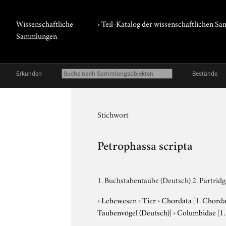
Wissenschaftliche
› Teil-Katalog der wissenschaftlichen 
Sammlungen
Erkunden
Bestände
Stichwort
Petrophassa scripta
1. Buchstabentaube (Deutsch) 2. Partrid
›
Lebewesen
›
Tier
›
Chordata
[1. Chorda
Taubenvögel (Deutsch)]
›
Columbidae
[1