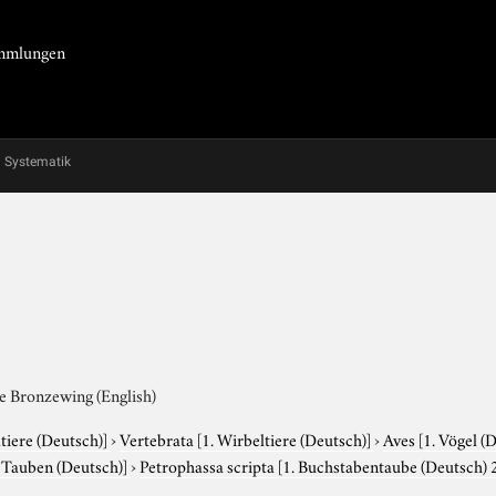
Sammlungen
Systematik
ge Bronzewing (English)
tiere (Deutsch)]
›
Vertebrata
[1. Wirbeltiere (Deutsch)]
›
Aves
[1. Vögel (
. Tauben (Deutsch)]
›
Petrophassa scripta
[1. Buchstabentaube (Deutsch) 2