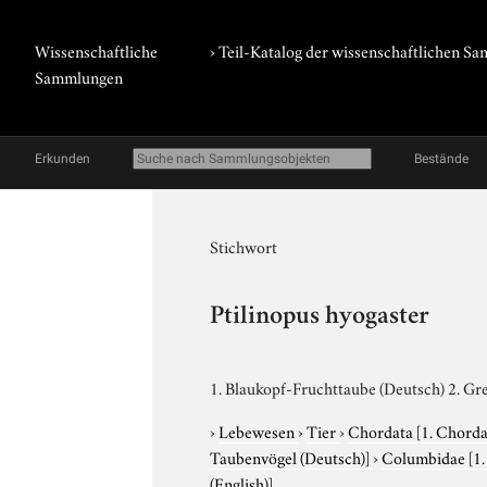
Wissenschaftliche
› Teil-Katalog der wissenschaftlichen 
Sammlungen
Erkunden
Bestände
Stichwort
Ptilinopus hyogaster
1. Blaukopf-Fruchttaube (Deutsch) 2. Gr
›
Lebewesen
›
Tier
›
Chordata
[1. Chorda
Taubenvögel (Deutsch)]
›
Columbidae
[1
(English)]