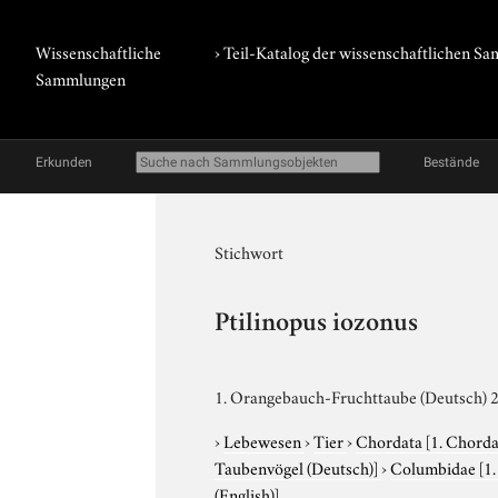
Wissenschaftliche
› Teil-Katalog der wissenschaftlichen 
Sammlungen
Erkunden
Bestände
Stichwort
Ptilinopus iozonus
1. Orangebauch-Fruchttaube (Deutsch) 2.
›
Lebewesen
›
Tier
›
Chordata
[1. Chorda
Taubenvögel (Deutsch)]
›
Columbidae
[1
(English)]