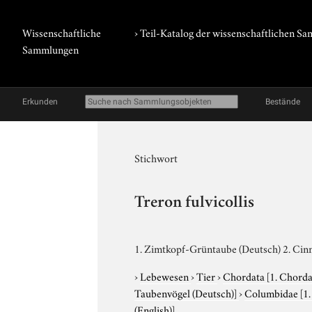
Wissenschaftliche
› Teil-Katalog der wissenschaftlichen 
Sammlungen
Erkunden
Bestände
Stichwort
Treron fulvicollis
1. Zimtkopf-Grüntaube (Deutsch) 2. Cin
›
Lebewesen
›
Tier
›
Chordata
[1. Chorda
Taubenvögel (Deutsch)]
›
Columbidae
[1
(English)]