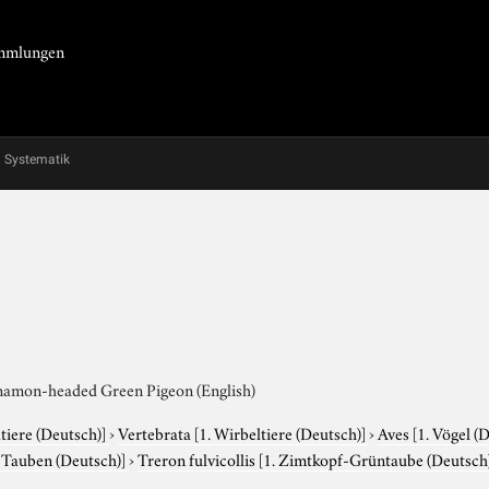
Sammlungen
Systematik
namon-headed Green Pigeon (English)
tiere (Deutsch)]
›
Vertebrata
[1. Wirbeltiere (Deutsch)]
›
Aves
[1. Vögel (
. Tauben (Deutsch)]
›
Treron fulvicollis
[1. Zimtkopf-Grüntaube (Deutsc