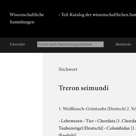
Wissenschaftliche
› Teil-Katalog der wissenschaftlichen 
Sammlungen
Erkunden
Bestände
Stichwort
Treron seimundi
1. Weißbauch-Grüntaube (Deutsch) 2. Yel
›
Lebewesen
›
Tier
›
Chordata
[1. Chorda
Taubenvögel (Deutsch)]
›
Columbidae
[1
(English)]