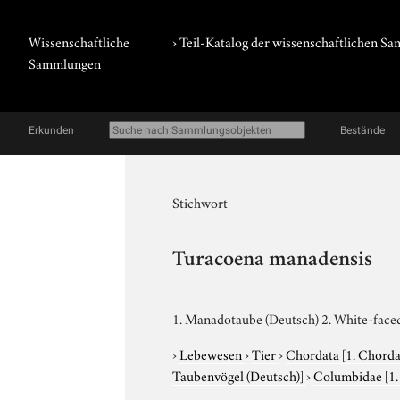
Wissenschaftliche
› Teil-Katalog der wissenschaftlichen 
Sammlungen
Erkunden
Bestände
Stichwort
Turacoena manadensis
1. Manadotaube (Deutsch) 2. White-faced
›
Lebewesen
›
Tier
›
Chordata
[1. Chorda
Taubenvögel (Deutsch)]
›
Columbidae
[1