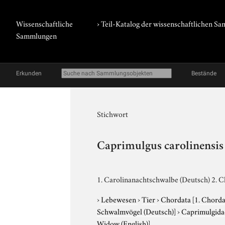
Wissenschaftliche
› Teil-Katalog der wissenschaftlichen 
Sammlungen
Erkunden
Bestände
Stichwort
Caprimulgus carolinensis
1. Carolinanachtschwalbe (Deutsch) 2. C
›
Lebewesen
›
Tier
›
Chordata
[1. Chorda
Schwalmvögel (Deutsch)]
›
Caprimulgid
Widow (English)]