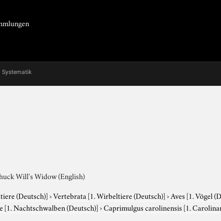
Sammlungen
Systematik
huck Will's Widow (English)
tiere (Deutsch)]
›
Vertebrata
[1. Wirbeltiere (Deutsch)]
›
Aves
[1. Vögel (
ae
[1. Nachtschwalben (Deutsch)]
›
Caprimulgus carolinensis
[1. Carolin