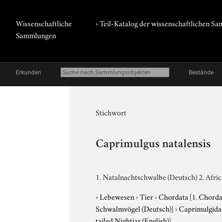
Wissenschaftliche
› Teil-Katalog der wissenschaftlichen 
Sammlungen
Erkunden
Bestände
Stichwort
Caprimulgus natalensis
1. Natalnachtschwalbe (Deutsch) 2. Afric
›
Lebewesen
›
Tier
›
Chordata
[1. Chorda
Schwalmvögel (Deutsch)]
›
Caprimulgid
tailed Nightjar (English)]