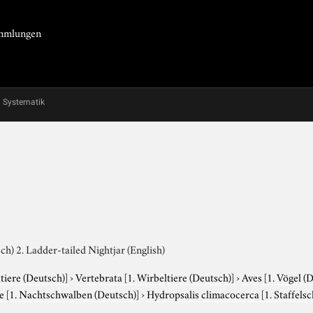
Sammlungen
Systematik
h) 2. Ladder-tailed Nightjar (English)
tiere (Deutsch)]
›
Vertebrata
[1. Wirbeltiere (Deutsch)]
›
Aves
[1. Vögel (
ae
[1. Nachtschwalben (Deutsch)]
›
Hydropsalis climacocerca
[1. Staffel