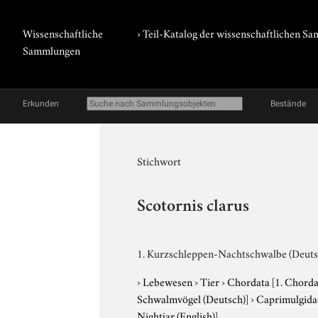
Wissenschaftliche
› Teil-Katalog der wissenschaftlichen 
Sammlungen
Erkunden
Bestände
Stichwort
Scotornis clarus
1. Kurzschleppen-Nachtschwalbe (Deutsch
›
Lebewesen
›
Tier
›
Chordata
[1. Chorda
Schwalmvögel (Deutsch)]
›
Caprimulgid
Nightjar (English)]