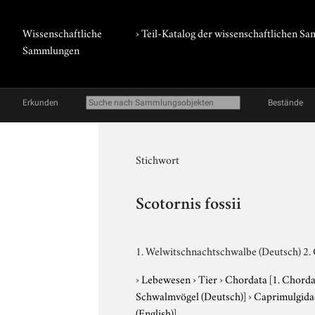
Wissenschaftliche
› Teil-Katalog der wissenschaftlichen 
Sammlungen
Erkunden
Bestände
Stichwort
Scotornis fossii
1. Welwitschnachtschwalbe (Deutsch) 2. 
›
Lebewesen
›
Tier
›
Chordata
[1. Chorda
Schwalmvögel (Deutsch)]
›
Caprimulgid
(English)]