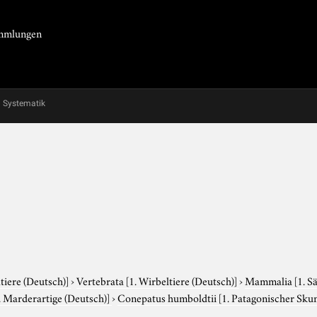
Sammlungen
Systematik
tiere (Deutsch)]
›
Vertebrata
[1. Wirbeltiere (Deutsch)]
›
Mammalia
[1. S
. Marderartige (Deutsch)]
›
Conepatus humboldtii
[1. Patagonischer Sku