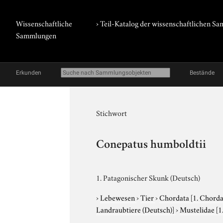
Wissenschaftliche
› Teil-Katalog der wissenschaftlichen 
Sammlungen
Erkunden
Bestände
Stichwort
Conepatus humboldtii
1. Patagonischer Skunk (Deutsch)
›
Lebewesen
›
Tier
›
Chordata
[1. Chorda
Landraubtiere (Deutsch)]
›
Mustelidae
[1