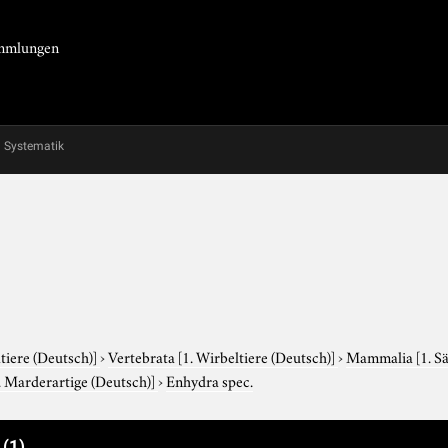
Sammlungen
Systematik
tiere (Deutsch)]
›
Vertebrata
[1. Wirbeltiere (Deutsch)]
›
Mammalia
[1. S
. Marderartige (Deutsch)]
›
Enhydra spec.
e
(1)