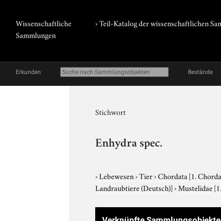
Wissenschaftliche
› Teil-Katalog der wissenschaftlichen 
Sammlungen
Erkunden
Bestände
Stichwort
Enhydra spec.
›
Lebewesen
›
Tier
›
Chordata
[1. Chorda
Landraubtiere (Deutsch)]
›
Mustelidae
[1
Verknüpfte Sammlungsobjekt