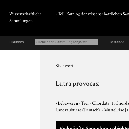
Wissenschaftliche
› Teil-Katalog der wissenschaftlichen 
Sammlungen
Erkunden
Bestände
Stichwort
Lutra provocax
›
Lebewesen
›
Tier
›
Chordata
[1. Chorda
Landraubtiere (Deutsch)]
›
Mustelidae
[1
Verknüpfte Sammlungsobjekte