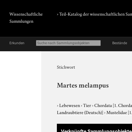
Wissenschaftliche
› Teil-Katalog der wissenschaftlichen 
Sammlungen
Erkunden
Bestände
Stichwort
Martes melampus
›
Lebewesen
›
Tier
›
Chordata
[1. Chorda
Landraubtiere (Deutsch)]
›
Mustelidae
[1
Verknüpfte Sammlungsobjekte