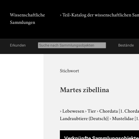
Wissenschaftliche
› Teil-Katalog der wissenschaftlichen 
Sammlungen
Erkunden
Bestände
Stichwort
Martes zibellina
›
Lebewesen
›
Tier
›
Chordata
[1. Chorda
Landraubtiere (Deutsch)]
›
Mustelidae
[1
Verknüpfte Sammlungsobjekte