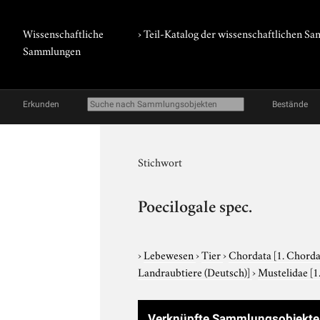
Wissenschaftliche
› Teil-Katalog der wissenschaftlichen 
Sammlungen
Erkunden
Bestände
Stichwort
Poecilogale spec.
›
Lebewesen
›
Tier
›
Chordata
[1. Chorda
Landraubtiere (Deutsch)]
›
Mustelidae
[1
Verknüpfte Sammlungsobjekte