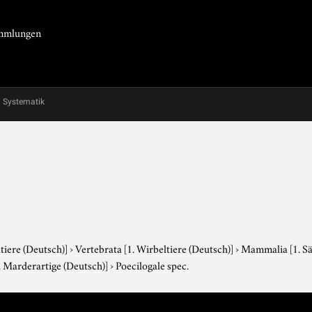
Sammlungen
Systematik
tiere (Deutsch)]
›
Vertebrata
[1. Wirbeltiere (Deutsch)]
›
Mammalia
[1. S
. Marderartige (Deutsch)]
›
Poecilogale spec.