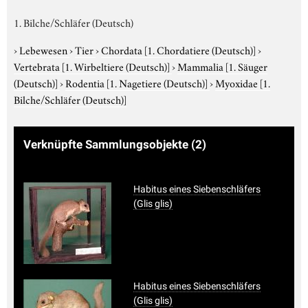
1. Bilche/Schläfer (Deutsch)
›
Lebewesen
›
Tier
›
Chordata
[1. Chordatiere (Deutsch)]
›
Vertebrata
[1. Wirbeltiere (Deutsch)]
›
Mammalia
[1. Säuger
(Deutsch)]
›
Rodentia
[1. Nagetiere (Deutsch)]
›
Myoxidae
[1.
Bilche/Schläfer (Deutsch)]
Verknüpfte Sammlungsobjekte
(2)
Habitus eines Siebenschläfers
(Glis glis)
Habitus eines Siebenschläfers
(Glis glis)