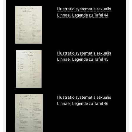
Illustratio systematis sexualis
Linnaei, Legende zu Tafel 44
Illustratio systematis sexualis
Linnaei, Legende zu Tafel 45
Illustratio systematis sexualis
Linnaei, Legende zu Tafel 46