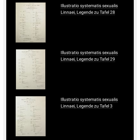
Illustratio systematis sexualis
Linnaei, Legende zu Tafel 28
Illustratio systematis sexualis
Linnaei, Legende zu Tafel 29
Illustratio systematis sexualis
Linnaei, Legende zu Tafel 3