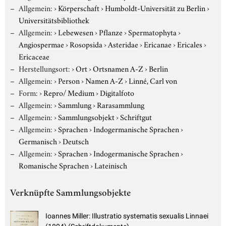
Allgemein:
›
Körperschaft
›
Humboldt-Universität zu Berlin
›
Universitätsbibliothek
Allgemein:
›
Lebewesen
›
Pflanze
›
Spermatophyta
›
Angiospermae
›
Rosopsida
›
Asteridae
›
Ericanae
›
Ericales
›
Ericaceae
Herstellungsort:
›
Ort
›
Ortsnamen A-Z
›
Berlin
Allgemein:
›
Person
›
Namen A-Z
›
Linné, Carl von
Form:
›
Repro/ Medium
›
Digitalfoto
Allgemein:
›
Sammlung
›
Rarasammlung
Allgemein:
›
Sammlungsobjekt
›
Schriftgut
Allgemein:
›
Sprachen
›
Indogermanische Sprachen
›
Germanisch
›
Deutsch
Allgemein:
›
Sprachen
›
Indogermanische Sprachen
›
Romanische Sprachen
›
Lateinisch
Verknüpfte Sammlungsobjekte
Ioannes Miller: Illustratio systematis sexualis Linnaei