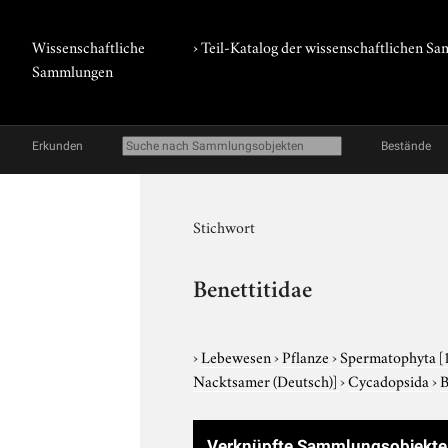
Wissenschaftliche
› Teil-Katalog der wissenschaftlichen 
Sammlungen
Erkunden
Bestände
Stichwort
Benettitidae
›
Lebewesen
›
Pflanze
›
Spermatophyta
[
Nacktsamer (Deutsch)]
›
Cycadopsida
›
B
Verknüpfte Sammlungsobjekte