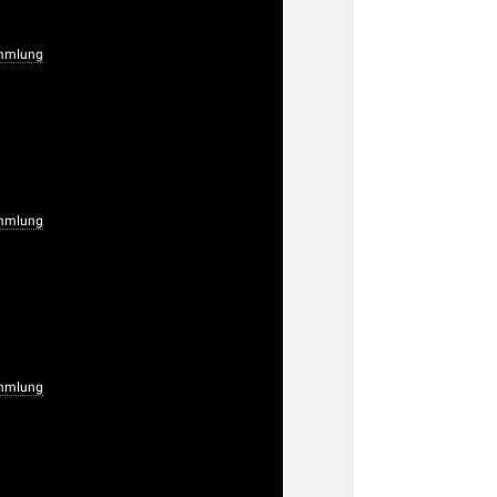
mmlung
mmlung
mmlung