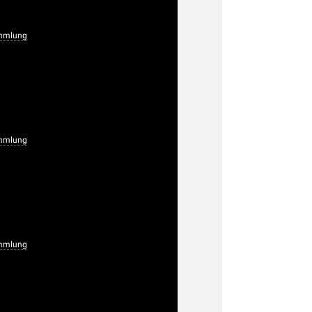
mmlung
mmlung
mmlung