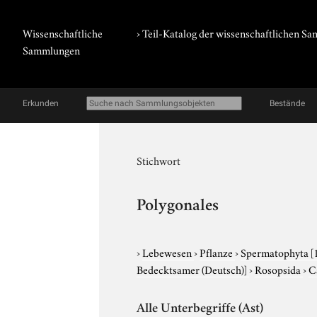
Wissenschaftliche
› Teil-Katalog der wissenschaftlichen 
Sammlungen
Erkunden
Bestände
Stichwort
Polygonales
›
Lebewesen
›
Pflanze
›
Spermatophyta
[
Bedecktsamer (Deutsch)]
›
Rosopsida
›
C
Alle Unterbegriffe (Ast)