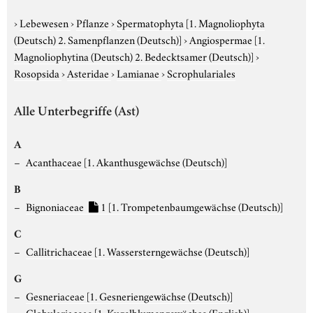
›
Lebewesen
›
Pflanze
›
Spermatophyta
[1. Magnoliophyta
(Deutsch) 2. Samenpflanzen (Deutsch)]
›
Angiospermae
[1.
Magnoliophytina (Deutsch) 2. Bedecktsamer (Deutsch)]
›
Rosopsida
›
Asteridae
›
Lamianae
›
Scrophulariales
Alle Unterbegriffe (Ast)
A
Acanthaceae
[1. Akanthusgewächse (Deutsch)]
B
Bignoniaceae
1
[1. Trompetenbaumgewächse (Deutsch)]
C
Callitrichaceae
[1. Wassersterngewächse (Deutsch)]
G
Gesneriaceae
[1. Gesneriengewächse (Deutsch)]
Globulariaceae
[1. Kugelblumengewächse (English)]