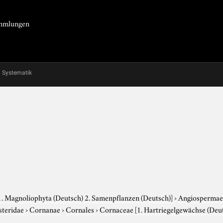
Sammlungen
Systematik
1. Magnoliophyta (Deutsch) 2. Samenpflanzen (Deutsch)]
›
Angiosperma
steridae
›
Cornanae
›
Cornales
›
Cornaceae
[1. Hartriegelgewächse (Deu