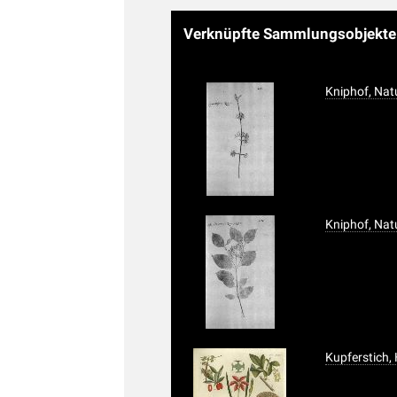
Verknüpfte Sammlungsobjekt
Kniphof, Nat
Kniphof, Nat
Kupferstich,