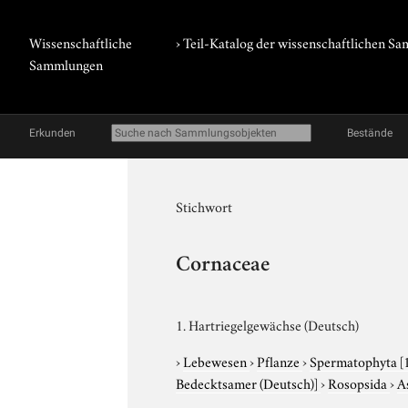
Wissenschaftliche
› Teil-Katalog der wissenschaftlichen 
Sammlungen
Erkunden
Bestände
Stichwort
Cornaceae
1. Hartriegelgewächse (Deutsch)
›
Lebewesen
›
Pflanze
›
Spermatophyta
[
Bedecktsamer (Deutsch)]
›
Rosopsida
›
A