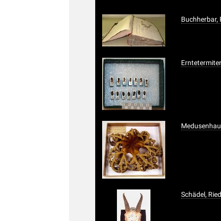
Buchherbar, 
Erntetermite
Medusenhaup
Schädel, Rie