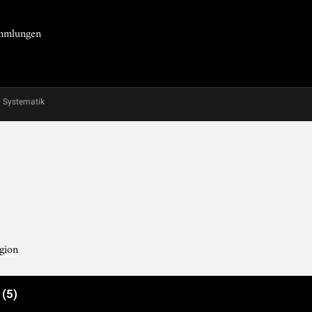
Sammlungen
Systematik
gion
e
(5)