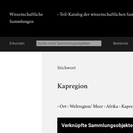
Wissenschaftliche
› Teil-Katalog der wissenschaftlichen 
Sammlungen
Erkunden
Bestände
Stichwort
Kapregion
›
Ort
›
Weltregion/ Meer
›
Afrika
›
Kapre
Verknüpfte Sammlungsobjekt