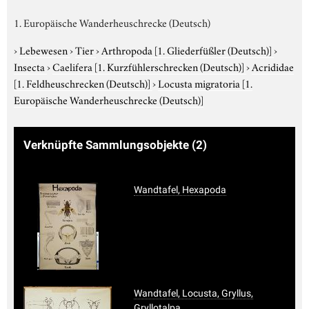
1. Europäische Wanderheuschrecke (Deutsch)
›
Lebewesen
›
Tier
›
Arthropoda
[1. Gliederfüßler (Deutsch)]
›
Insecta
›
Caelifera
[1. Kurzfühlerschrecken (Deutsch)]
›
Acrididae
[1. Feldheuschrecken (Deutsch)]
›
Locusta migratoria
[1.
Europäische Wanderheuschrecke (Deutsch)]
Verknüpfte Sammlungsobjekte
(2)
Wandtafel, Hexapoda
Wandtafel, Locusta, Gryllus,
Gryllotalpa