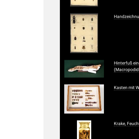
Handzeichnun
Hinterfuß ei
(Macropodid
Kasten mit 
Krake, Feuch