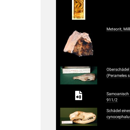
Meteorit, Millbi
Oberschädel 
(Perameles s
Samoanisch (
911/2
Schädel eine
cynocephalu