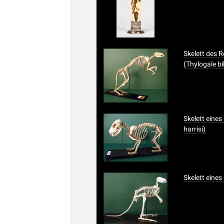
Skelett des 
(Thylogale bil
Skelett eines
harrisi)
Skelett eine