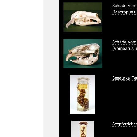
Schädel vom
(Macropus ru
Schädel vo
(Vombatus u
Seegurke, Fe
Seepferdche