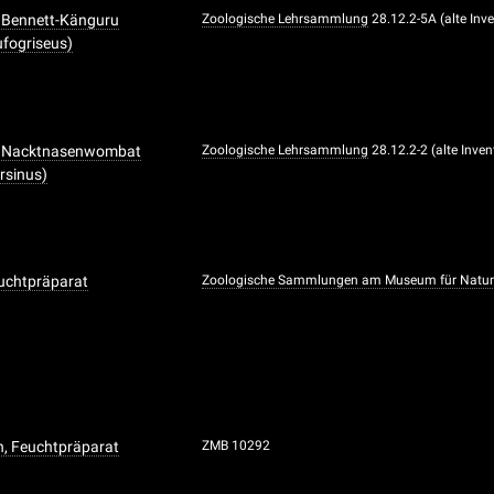
 Bennett-Känguru
Zoologische Lehrsammlung
28.12.2-5A (alte In
fogriseus)
m Nacktnasenwombat
Zoologische Lehrsammlung
28.12.2-2 (alte Inve
rsinus)
uchtpräparat
Zoologische Sammlungen am Museum für Natu
n, Feuchtpräparat
ZMB 10292