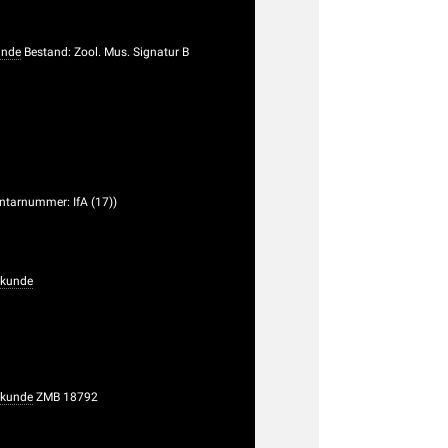
unde
Bestand: Zool. Mus. Signatur B
entarnummer: IfA (17))
rkunde
rkunde
ZMB 18792