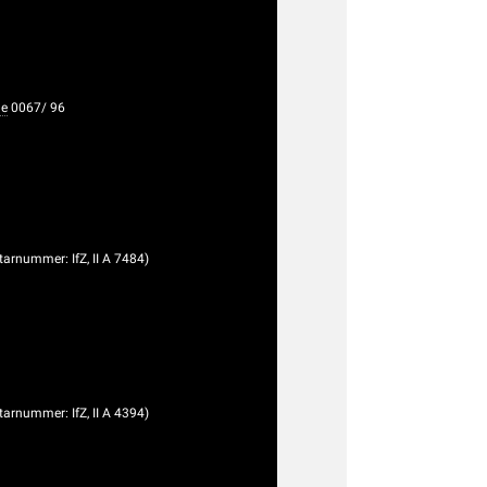
de
0067/ 96
ntarnummer: IfZ, II A 7484)
ntarnummer: IfZ, II A 4394)