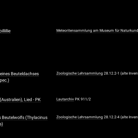
llillie
Meteoritensammlung am Museum für Naturkun
eines Beuteldachses
Zoologische Lehrsammlung
28.12.2-1 (alte Inve
pec.)
Australien), Lied - PK
Lautarchiv
PK 911/2
s Beutelwolfs (Thylacinus
Zoologische Lehrsammlung
28.12.2-4 (alte Inve
s)