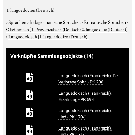
1. languedocien (Deutsch)
›
Sprachen
›
Indogermanische Sprachen
›
Romanische Sprachen
›
Okzitanisch
[1. Provenzalisch (Deutsch) 2. langue d'oc (Deutsch)]
›
Languedokisch
[1. languedocien (Deutsch)]
Verknüpfte Sammlungsobjekte
(14)
Languedokisch (Frankreich), Der
Verlorene Sohn - PK 206
Languedokisch (Frankreich),
Erzählung - PK 694
Languedokisch (Frankreich),
Lied - PK 170/1
Languedokisch (Frankreich),
Lied - PK 171/1