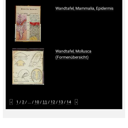
Wandtafel, Mammalia, Epidermis
Wandtafel, Mollusca
(Formenübersicht)
‹
1
/
2
/
...
/
10
/
11
/
12
/
13
/
14
›