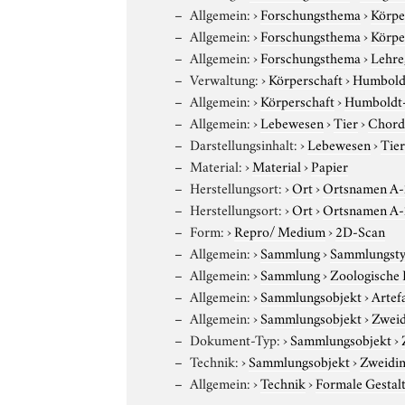
Allgemein:
›
Forschungsthema
›
Körpe
Allgemein:
›
Forschungsthema
›
Körpe
Allgemein:
›
Forschungsthema
›
Lehre,
Verwaltung:
›
Körperschaft
›
Humboldt
Allgemein:
›
Körperschaft
›
Humboldt-U
Allgemein:
›
Lebewesen
›
Tier
›
Chord
Darstellungsinhalt:
›
Lebewesen
›
Tie
Material:
›
Material
›
Papier
Herstellungsort:
›
Ort
›
Ortsnamen A
Herstellungsort:
›
Ort
›
Ortsnamen A
Form:
›
Repro/ Medium
›
2D-Scan
Allgemein:
›
Sammlung
›
Sammlungst
Allgemein:
›
Sammlung
›
Zoologische
Allgemein:
›
Sammlungsobjekt
›
Artef
Allgemein:
›
Sammlungsobjekt
›
Zweid
Dokument-Typ:
›
Sammlungsobjekt
›
Technik:
›
Sammlungsobjekt
›
Zweidim
Allgemein:
›
Technik
›
Formale Gestal