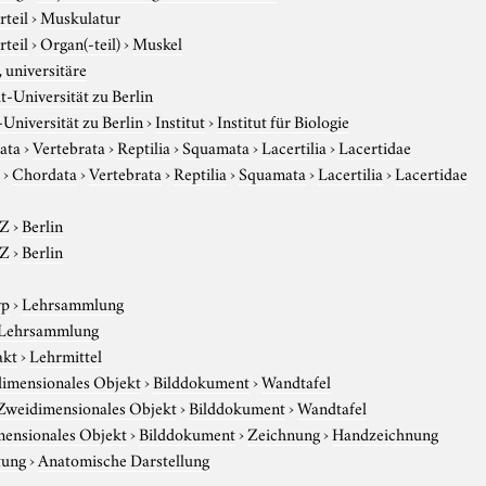
rteil
›
Muskulatur
rteil
›
Organ(-teil)
›
Muskel
 universitäre
-Universität zu Berlin
niversität zu Berlin
›
Institut
›
Institut für Biologie
ata
›
Vertebrata
›
Reptilia
›
Squamata
›
Lacertilia
›
Lacertidae
r
›
Chordata
›
Vertebrata
›
Reptilia
›
Squamata
›
Lacertilia
›
Lacertidae
-Z
›
Berlin
-Z
›
Berlin
yp
›
Lehrsammlung
 Lehrsammlung
akt
›
Lehrmittel
imensionales Objekt
›
Bilddokument
›
Wandtafel
Zweidimensionales Objekt
›
Bilddokument
›
Wandtafel
ensionales Objekt
›
Bilddokument
›
Zeichnung
›
Handzeichnung
tung
›
Anatomische Darstellung