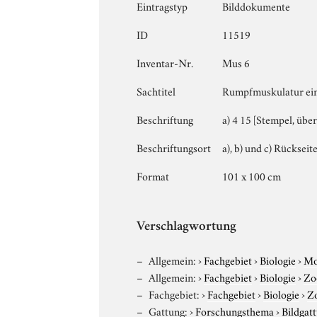
Eintragstyp
Bilddokumente
ID
11519
Inventar-Nr.
Mus 6
Sachtitel
Rumpfmuskulatur ein
Beschriftung
a) 4 15 [Stempel, übe
Beschriftungsort
a), b) und c) Rückseit
Format
101 x 100 cm
Verschlagwortung
Allgemein:
›
Fachgebiet
›
Biologie
›
Mo
Allgemein:
›
Fachgebiet
›
Biologie
›
Zo
Fachgebiet:
›
Fachgebiet
›
Biologie
›
Z
Gattung:
›
Forschungsthema
›
Bildgat