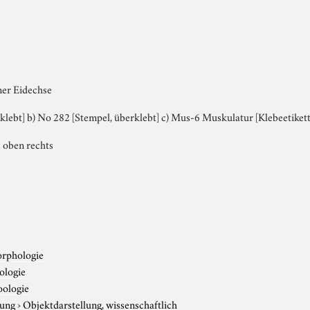
er Eidechse
rklebt] b) No 282 [Stempel, überklebt] c) Mus-6 Muskulatur [Klebeetikett
e oben rechts
rphologie
ologie
oologie
tung
›
Objektdarstellung, wissenschaftlich