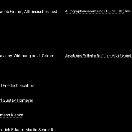
acob Grimm, Altfriesisches Lied
Autographensammlung (16.- 20. Jh.)
Inv.
Savigny, Widmung an J. Grimm
Jacob und Wilhelm Grimm – Arbeits- und 
rl Friedrich Eichhorn
arl Gustav Homeyer
lemens Klenze
riedrich Eduard Martin Schmidt