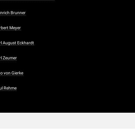
inrich Brunner
erbert Meyer
arl August Eckhardt
arl Zeumer
to von Gierke
aul Rehme