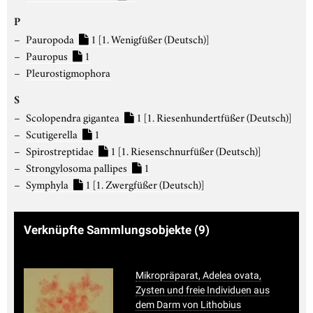
P
Pauropoda
1
[1. Wenigfüßer (Deutsch)]
Pauropus
1
Pleurostigmophora
S
Scolopendra gigantea
1
[1. Riesenhundertfüßer (Deutsch)]
Scutigerella
1
Spirostreptidae
1
[1. Riesenschnurfüßer (Deutsch)]
Strongylosoma pallipes
1
Symphyla
1
[1. Zwergfüßer (Deutsch)]
Verknüpfte Sammlungsobjekte
(9)
Mikropräparat, Adelea ovata,
Zysten und freie Individuen aus
dem Darm von Lithobius