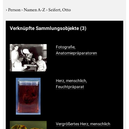
›
Person
›
Namen A-Z
›
Seifert, Otto
Verknüpfte Sammlungsobjekte
(3)
Fotografie,
Anatomiepräparatoren
Herz, menschlich,
Feuchtpräparat
Vergrößertes Herz, menschlich