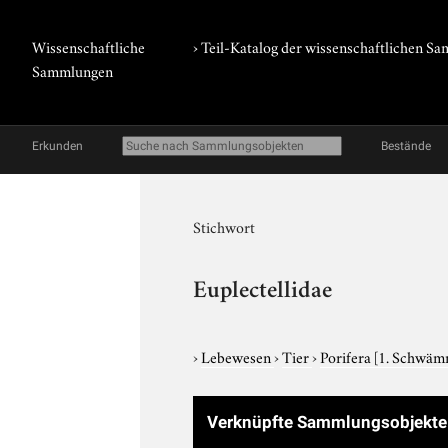
Wissenschaftliche
› Teil-Katalog der wissenschaftlichen 
Sammlungen
Erkunden
Bestände
Stichwort
Euplectellidae
›
Lebewesen
›
Tier
›
Porifera
[1. Schwäm
Verknüpfte Sammlungsobjekt