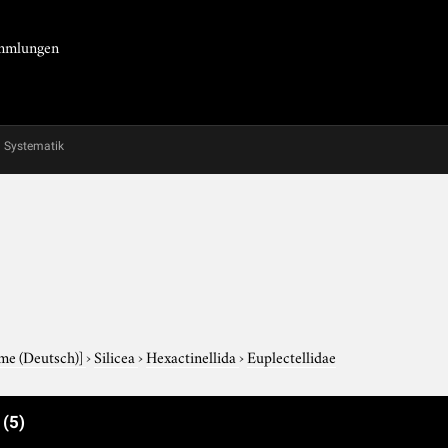
Sammlungen
Systematik
me (Deutsch)]
›
Silicea
›
Hexactinellida
›
Euplectellidae
e
(5)