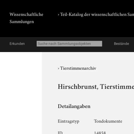
Wissenschaftliche
› Teil-Katalog der wissenschaftlichen 
Sammlungen
Erkunden
Bestände
›
Tierstimmenarchiv
Hirschbrunst, Tierstimme
Detailangaben
Eintragstyp
Tondokumente
ID
14858