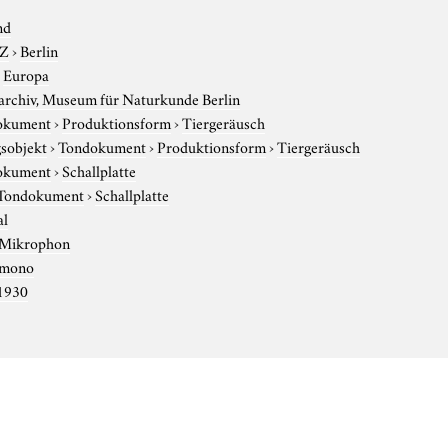
nd
-Z
›
Berlin
›
Europa
rchiv, Museum für Naturkunde Berlin
okument
›
Produktionsform
›
Tiergeräusch
sobjekt
›
Tondokument
›
Produktionsform
›
Tiergeräusch
okument
›
Schallplatte
Tondokument
›
Schallplatte
al
Mikrophon
mono
1930