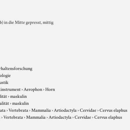
b) in die Mitte gepresst, mittig
rhaltensforschung
ologie
ustik
instrument
›
Aerophon
›
Horn
ität
›
maskulin
alität
›
maskulin
ata
›
Vertebrata
›
Mammalia
›
Artiodactyla
›
Cervidae
›
Cervus elaphus
a
›
Vertebrata
›
Mammalia
›
Artiodactyla
›
Cervidae
›
Cervus elaphus