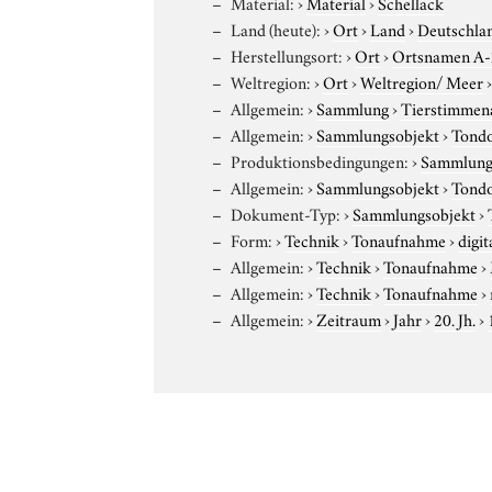
Material:
›
Material
›
Schellack
Land (heute):
›
Ort
›
Land
›
Deutschla
Herstellungsort:
›
Ort
›
Ortsnamen A
Weltregion:
›
Ort
›
Weltregion/ Meer
Allgemein:
›
Sammlung
›
Tierstimmena
Allgemein:
›
Sammlungsobjekt
›
Tond
Produktionsbedingungen:
›
Sammlung
Allgemein:
›
Sammlungsobjekt
›
Tond
Dokument-Typ:
›
Sammlungsobjekt
›
Form:
›
Technik
›
Tonaufnahme
›
digit
Allgemein:
›
Technik
›
Tonaufnahme
›
Allgemein:
›
Technik
›
Tonaufnahme
›
Allgemein:
›
Zeitraum
›
Jahr
›
20. Jh.
›