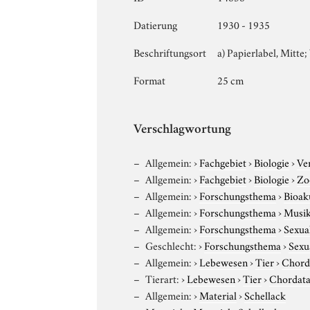
Datierung
1930 - 1935
Beschriftungsort
a) Papierlabel, Mitte; 
Format
25 cm
Verschlagwortung
Allgemein:
›
Fachgebiet
›
Biologie
›
Ve
Allgemein:
›
Fachgebiet
›
Biologie
›
Zo
Allgemein:
›
Forschungsthema
›
Bioak
Allgemein:
›
Forschungsthema
›
Musik
Allgemein:
›
Forschungsthema
›
Sexual
Geschlecht:
›
Forschungsthema
›
Sexu
Allgemein:
›
Lebewesen
›
Tier
›
Chord
Tierart:
›
Lebewesen
›
Tier
›
Chordat
Allgemein:
›
Material
›
Schellack