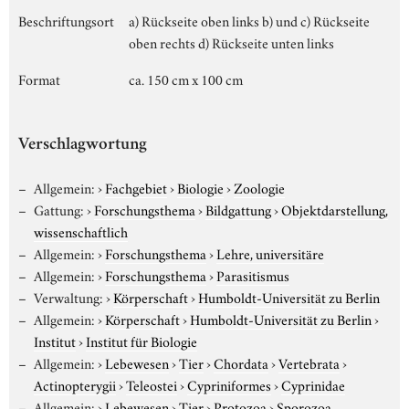
Beschriftungsort
a) Rückseite oben links b) und c) Rückseite
oben rechts d) Rückseite unten links
Format
ca. 150 cm x 100 cm
Verschlagwortung
Allgemein:
›
Fachgebiet
›
Biologie
›
Zoologie
Gattung:
›
Forschungsthema
›
Bildgattung
›
Objektdarstellung,
wissenschaftlich
Allgemein:
›
Forschungsthema
›
Lehre, universitäre
Allgemein:
›
Forschungsthema
›
Parasitismus
Verwaltung:
›
Körperschaft
›
Humboldt-Universität zu Berlin
Allgemein:
›
Körperschaft
›
Humboldt-Universität zu Berlin
›
Institut
›
Institut für Biologie
Allgemein:
›
Lebewesen
›
Tier
›
Chordata
›
Vertebrata
›
Actinopterygii
›
Teleostei
›
Cypriniformes
›
Cyprinidae
Allgemein:
›
Lebewesen
›
Tier
›
Protozoa
›
Sporozoa